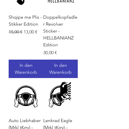
Shqipe me Plis -
Doppelkopfadle
Stikker Edition
r Revolver
Sticker -
Standardpreis
Sale-Preis
15,00 €
13,00 €
HELLBANIANZ
Edition
Preis
30,00 €
In den
In den
Warenkorb
Warenkorb
Auto Liebhaber
Lenkrad Eagle
(Mrkl tKrrv) -
(Mrkl tKrrv) -