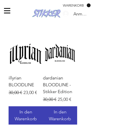
WARENKORB
Anmelden
illyrian
dardanian
BLOODLINE
BLOODLINE -
Stikker Edition
Standardpreis
Sale-Preis
30,00 €
23,00 €
Standardpreis
Sale-Preis
30,00 €
25,00 €
In den
In den
Warenkorb
Warenkorb