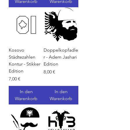
Warenkorb
Warenkorb
Kosovo
Doppelkopfadle
Städtezahlen
r - Adem Jashari
Kontur - Stikker
Edition
Edition
Preis
8,00 €
Preis
7,00 €
In den
In den
Warenkorb
Warenkorb