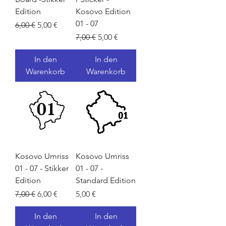
Edition
Kosovo Edition
01 - 07
Standardpreis
Sale-Preis
6,00 €
5,00 €
Standardpreis
Sale-Preis
7,00 €
5,00 €
In den
In den
Warenkorb
Warenkorb
Kosovo Umriss
Kosovo Umriss
01 - 07 - Stikker
01 - 07 -
Edition
Standard Edition
Standardpreis
Sale-Preis
Preis
7,00 €
6,00 €
5,00 €
In den
In den