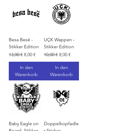
Besa Besë -
UÇK Wappen -
Stikker Edition
Stikker Edition
Standardpreis
Sale-Preis
Standardpreis
Sale-Preis
13,00 €
8,00 €
10,00 €
8,00 €
In den
In den
Warenkorb
Warenkorb
Baby Eagle on
Doppelkopfadle
Board -Stikker
r Sticker -