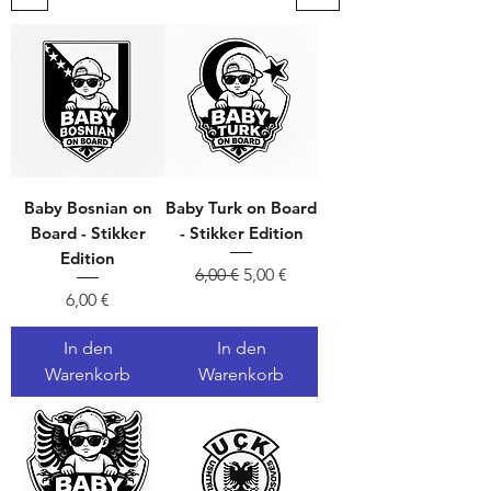
Baby Bosnian on
Baby Turk on Board
Board - Stikker
- Stikker Edition
Edition
Standardpreis
Sale-Preis
6,00 €
5,00 €
Preis
6,00 €
In den
In den
Warenkorb
Warenkorb