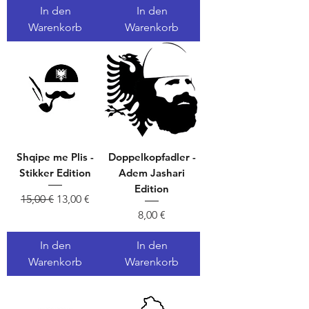
In den
In den
Warenkorb
Warenkorb
Shqipe me Plis -
Doppelkopfadler -
Stikker Edition
Adem Jashari
Edition
Standardpreis
Sale-Preis
15,00 €
13,00 €
Preis
8,00 €
In den
In den
Warenkorb
Warenkorb