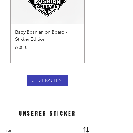
Baby Bosnian on Board -
Baby Turk on Board -
Stikker Edition
Edition
Preis
Standardpreis
6,00 €
6,00 €
JETZT KAUFEN
UNSERER STICKER
Filter