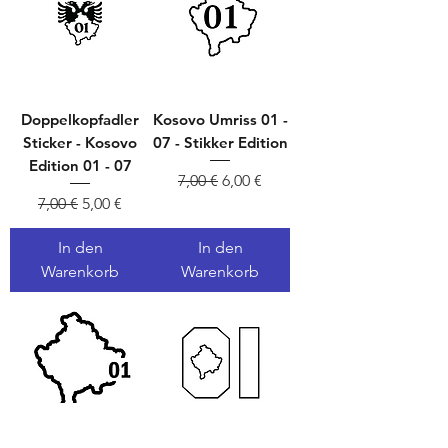
Doppelkopfadler
Kosovo Umriss 01 -
Sticker - Kosovo
07 - Stikker Edition
Edition 01 - 07
Standardpreis
Sale-Preis
7,00 €
6,00 €
Standardpreis
Sale-Preis
7,00 €
5,00 €
In den
In den
Warenkorb
Warenkorb