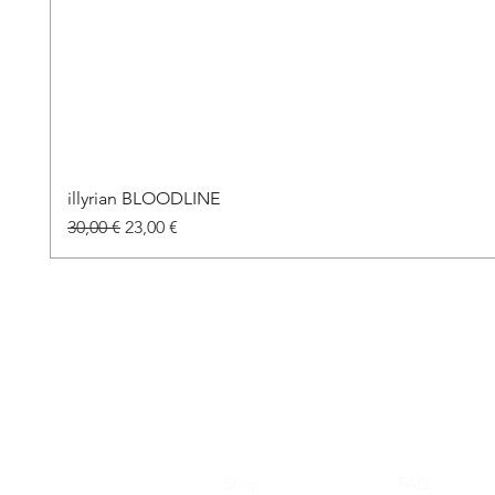
illyrian BLOODLINE
Standardpreis
Sale-Preis
30,00 €
23,00 €
Shop
FAQ