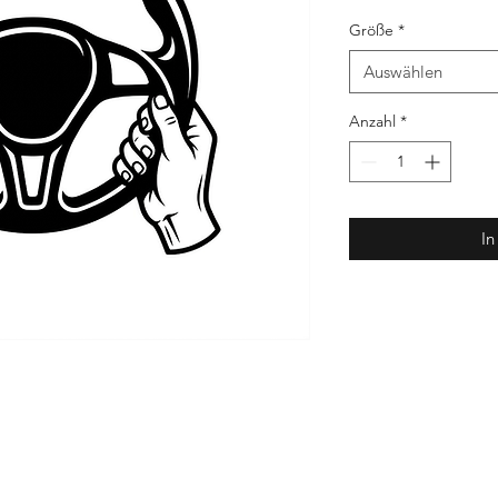
Größe
*
Auswählen
Anzahl
*
In