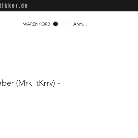
tikker.de
Anmelden
WARENKORB
ber (Mrkl tKrrv) -