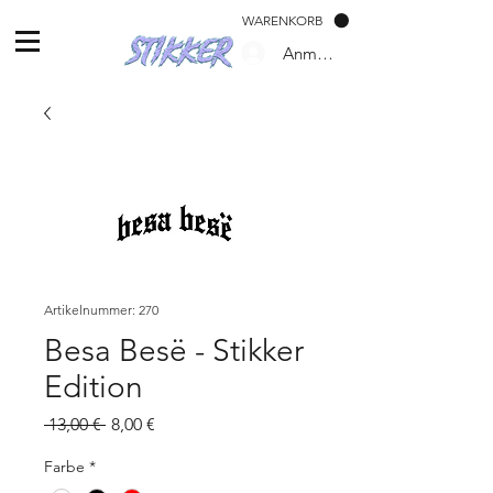
WARENKORB
Anmelden
Artikelnummer: 270
Besa Besë - Stikker
Edition
Standardpreis
Sale-
 13,00 € 
8,00 €
Preis
Farbe
*