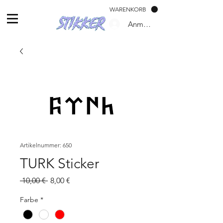
WARENKORB
Anmelden
Artikelnummer: 650
TURK Sticker
Standardpreis
Sale-
 10,00 € 
8,00 €
Preis
Farbe
*