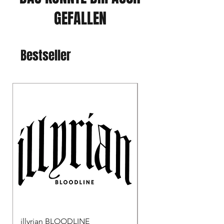
GEFALLEN
Bestseller
illyrian BLOODLINE
Albanischer Doppelko