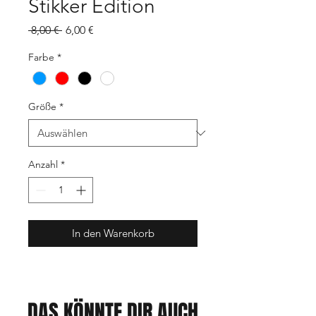
Stikker Edition
Standardpreis
Sale-
 8,00 € 
6,00 €
Preis
Farbe
*
Größe
*
Anzahl
*
In den Warenkorb
DAS KÖNNTE DIR AUCH