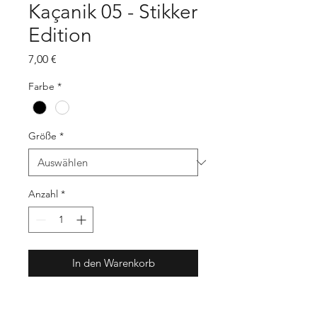
Kaçanik 05 - Stikker
Edition
Preis
7,00 €
Farbe
*
Größe
*
Anzahl
*
In den Warenkorb