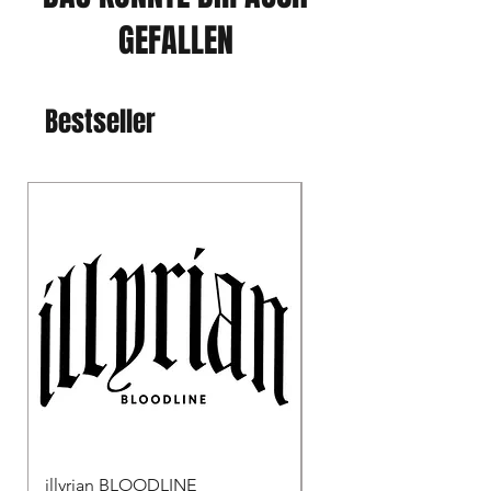
GEFALLEN
Bestseller
illyrian BLOODLINE
Albanischer Doppelko